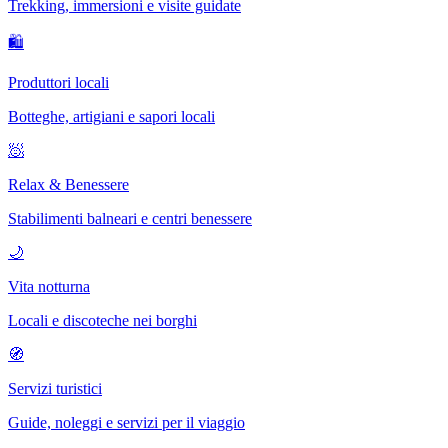
Trekking, immersioni e visite guidate
🛍
Produttori locali
Botteghe, artigiani e sapori locali
🧖
Relax & Benessere
Stabilimenti balneari e centri benessere
🌙
Vita notturna
Locali e discoteche nei borghi
🧭
Servizi turistici
Guide, noleggi e servizi per il viaggio