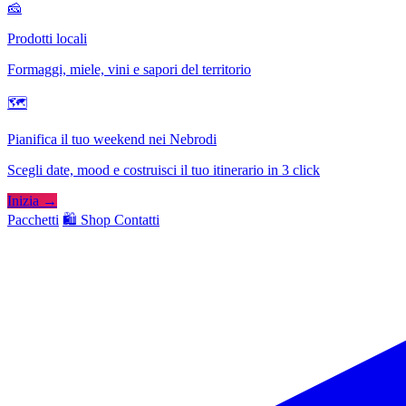
🧀
Prodotti locali
Formaggi, miele, vini e sapori del territorio
🗺
Pianifica il tuo weekend nei Nebrodi
Scegli date, mood e costruisci il tuo itinerario in 3 click
Inizia →
Pacchetti
🛍️ Shop
Contatti