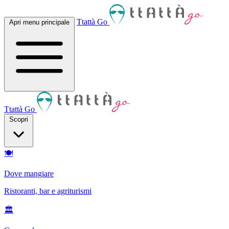
Ttattà Go
Apri menu principale
Ttattà Go
Scopri
🍽
Dove mangiare
Ristoranti, bar e agriturismi
🏛