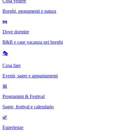
Cosa vedere
Borghi, monumenti e natura
🛌
Dove dormire
B&B e case vacanza nei borghi
🎭
Cosa fare
Eventi, sagre e appuntamenti
📅
Programmi & Festival
Sagre, festival e calendario
🌿
Esperienze