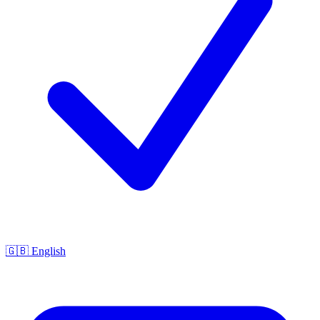
🇬🇧 English