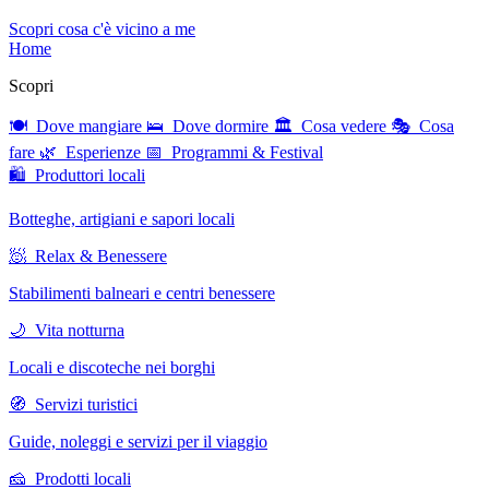
Scopri cosa c'è vicino a me
Home
Scopri
🍽 Dove mangiare
🛌 Dove dormire
🏛 Cosa vedere
🎭 Cosa
fare
🌿 Esperienze
📅 Programmi & Festival
🛍 Produttori locali
Botteghe, artigiani e sapori locali
🧖 Relax & Benessere
Stabilimenti balneari e centri benessere
🌙 Vita notturna
Locali e discoteche nei borghi
🧭 Servizi turistici
Guide, noleggi e servizi per il viaggio
🧀 Prodotti locali