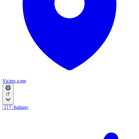
Vicino a me
IT
🇮🇹 Italiano