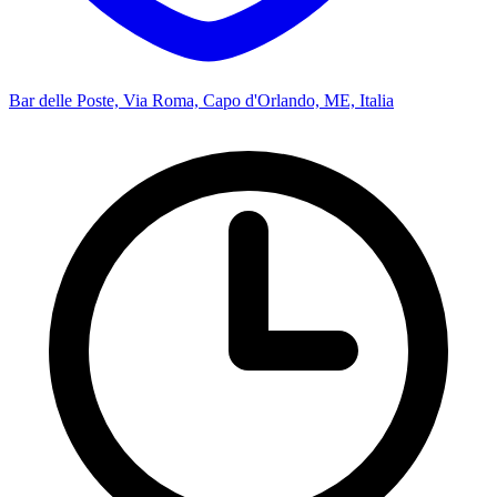
Bar delle Poste, Via Roma, Capo d'Orlando, ME, Italia