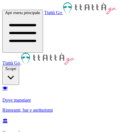
Ttattà Go
Apri menu principale
Ttattà Go
Scopri
🍽
Dove mangiare
Ristoranti, bar e agriturismi
🏛