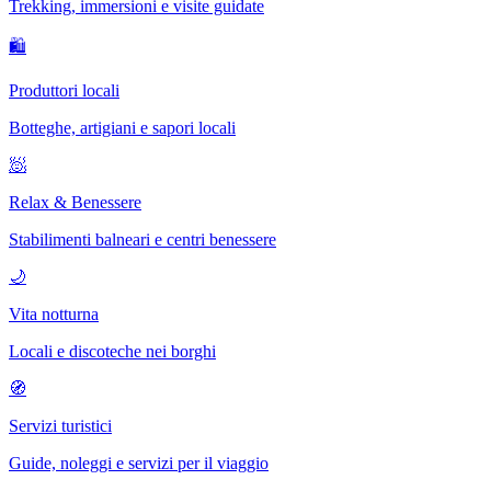
Trekking, immersioni e visite guidate
🛍
Produttori locali
Botteghe, artigiani e sapori locali
🧖
Relax & Benessere
Stabilimenti balneari e centri benessere
🌙
Vita notturna
Locali e discoteche nei borghi
🧭
Servizi turistici
Guide, noleggi e servizi per il viaggio