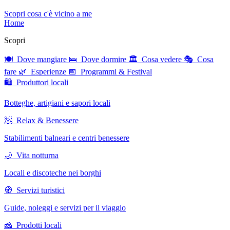
Scopri cosa c'è vicino a me
Home
Scopri
🍽 Dove mangiare
🛌 Dove dormire
🏛 Cosa vedere
🎭 Cosa
fare
🌿 Esperienze
📅 Programmi & Festival
🛍 Produttori locali
Botteghe, artigiani e sapori locali
🧖 Relax & Benessere
Stabilimenti balneari e centri benessere
🌙 Vita notturna
Locali e discoteche nei borghi
🧭 Servizi turistici
Guide, noleggi e servizi per il viaggio
🧀 Prodotti locali