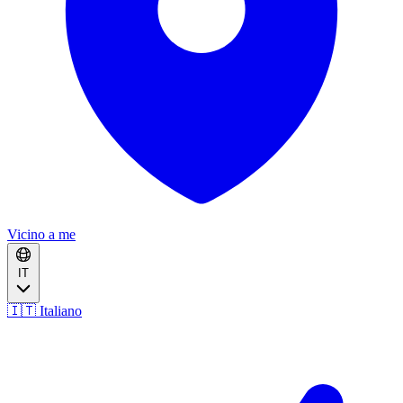
Vicino a me
IT
🇮🇹 Italiano