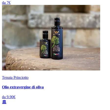
da 7€
Tenuta Princiotto
Olio extravergine di oliva
da 9.90€
🏛️