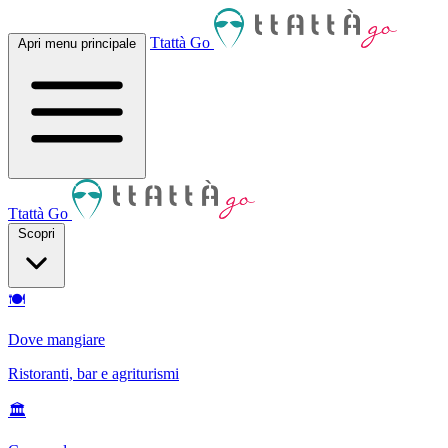
Ttattà Go
Apri menu principale
Ttattà Go
Scopri
🍽
Dove mangiare
Ristoranti, bar e agriturismi
🏛