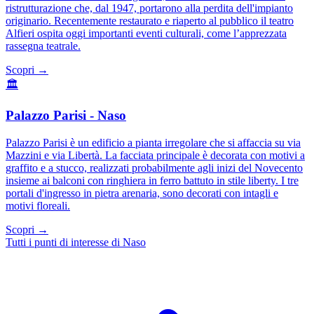
ristrutturazione che, dal 1947, portarono alla perdita dell'impianto
originario. Recentemente restaurato e riaperto al pubblico il teatro
Alfieri ospita oggi importanti eventi culturali, come l’apprezzata
rassegna teatrale.
Scopri →
🏛️
Palazzo Parisi - Naso
Palazzo Parisi è un edificio a pianta irregolare che si affaccia su via
Mazzini e via Libertà. La facciata principale è decorata con motivi a
graffito e a stucco, realizzati probabilmente agli inizi del Novecento
insieme ai balconi con ringhiera in ferro battuto in stile liberty. I tre
portali d'ingresso in pietra arenaria, sono decorati con intagli e
motivi floreali.
Scopri →
Tutti i punti di interesse di Naso