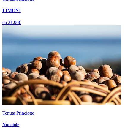
LIMONI
da 21.90€
Tenuta Princiotto
Nocciole