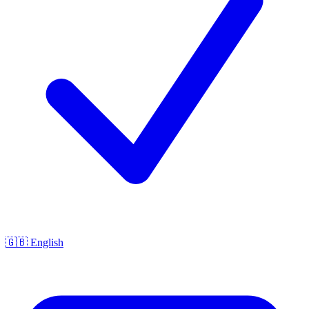
🇬🇧 English