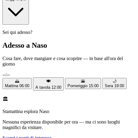
Sei qui adesso?
Adesso a Naso
Cosa fare, dove mangiare e cosa scoprire — in base all'ora del
giorno
--:--
🌅
🍽️
🌇
🌙
Mattina
06:00
Pomeriggio
15:00
Sera
19:00
A tavola
12:00
🏛️
Stamattina esplora Naso
Nessuna esperienza disponibile per ora — ma ci sono luoghi
magnifici da visitare.
Scopri i punti di interesse