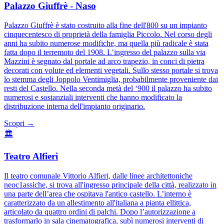
Palazzo Giuffrè - Naso
Palazzo Giuffrè è stato costruito alla fine dell'800 su un impianto
cinquecentesco di proprietà della famiglia Piccolo. Nel corso degli
anni ha subito numerose modifiche, ma quella più radicale è stata
fatta dopo il terremoto del 1908. L’ingresso del palazzo sulla via
Mazzini è segnato dal portale ad arco trapezio, in conci di pietra
decorati con volute ed elementi vegetali. Sullo stesso portale si trova
lo stemma degli Joppolo Ventimiglia, probabilmente proveniente dai
resti del Castello. Nella seconda metà del ‘900 il palazzo ha subito
numerosi e sostanziali interventi che hanno modificato la
distribuzione interna dell'impianto originario.
Scopri →
🏛️
Teatro Alfieri
Il teatro comunale Vittorio Alfieri, dalle linee architettoniche
neoc1assiche, si trova all'ingresso principale della città, realizzato in
una parte dell’area che ospitava l'antico castello. L’interno è
caratterizzato da un allestimento all'italiana a pianta ellittica,
articolato da quattro ordini di palchi. Dopo l’autorizzazione a
trasformarlo in sala cinematografica, subì numerosi interventi di