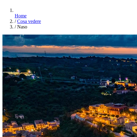
Home
/
Cosa vedere
/
Naso