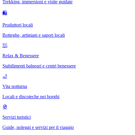
Trekking, immersioni e visite guidate
🛍
Produttori locali
Botteghe, artigiani e sapori locali
🧖
Relax & Benessere
Stabilimenti balneari e centri benessere
🌙
Vita notturna
Locali e discoteche nei borghi
🧭
Servizi turistici
Guide, noleggi e servizi per il viaggio