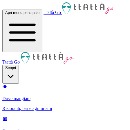
Ttattà Go
Apri menu principale
Ttattà Go
Scopri
🍽
Dove mangiare
Ristoranti, bar e agriturismi
🏛