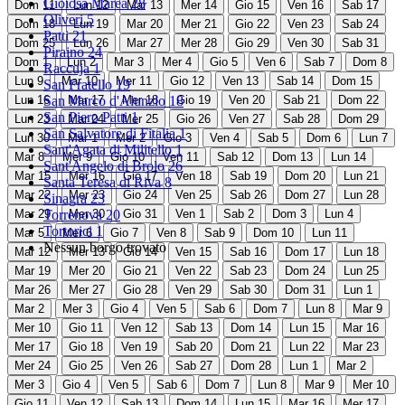
Gioiosa Marea
28
Dom
11
Lun
12
Mar
13
Mer
14
Gio
15
Ven
16
Sab
17
Oliveri
5
Dom
18
Lun
19
Mar
20
Mer
21
Gio
22
Ven
23
Sab
24
Patti
21
Dom
25
Lun
26
Mar
27
Mer
28
Gio
29
Ven
30
Sab
31
Piraino
24
Dom
1
Lun
2
Mar
3
Mer
4
Gio
5
Ven
6
Sab
7
Dom
8
Raccuja
1
Lun
9
Mar
10
Mer
11
Gio
12
Ven
13
Sab
14
Dom
15
San Fratello
19
Lun
16
San Marco d'Alunzio
Mar
17
Mer
18
18
Gio
19
Ven
20
Sab
21
Dom
22
San Piero Patti
1
Lun
23
Mar
24
Mer
25
Gio
26
Ven
27
Sab
28
Dom
29
San Salvatore di Fitalia
1
Lun
30
Mar
1
Mer
2
Gio
3
Ven
4
Sab
5
Dom
6
Lun
7
Sant'Agata di Militello
1
Mar
8
Mer
9
Gio
10
Ven
11
Sab
12
Dom
13
Lun
14
Sant'Angelo di Brolo
26
Mar
15
Mer
16
Gio
17
Ven
18
Sab
19
Dom
20
Lun
21
Santa Teresa di Riva
8
Mar
22
Mer
23
Gio
24
Ven
25
Sab
26
Dom
27
Lun
28
Sinagra
23
Mar
29
Torrenova
Mer
30
20
Gio
31
Ven
1
Sab
2
Dom
3
Lun
4
Tortorici
1
Mar
5
Mer
6
Gio
7
Ven
8
Sab
9
Dom
10
Lun
11
Nessun borgo trovato
Mar
12
Mer
13
Gio
14
Ven
15
Sab
16
Dom
17
Lun
18
Mar
19
Mer
20
Gio
21
Ven
22
Sab
23
Dom
24
Lun
25
Mar
26
Mer
27
Gio
28
Ven
29
Sab
30
Dom
31
Lun
1
Mar
2
Mer
3
Gio
4
Ven
5
Sab
6
Dom
7
Lun
8
Mar
9
Mer
10
Gio
11
Ven
12
Sab
13
Dom
14
Lun
15
Mar
16
Mer
17
Gio
18
Ven
19
Sab
20
Dom
21
Lun
22
Mar
23
Mer
24
Gio
25
Ven
26
Sab
27
Dom
28
Lun
1
Mar
2
Mer
3
Gio
4
Ven
5
Sab
6
Dom
7
Lun
8
Mar
9
Mer
10
Gio
11
Ven
12
Sab
13
Dom
14
Lun
15
Mar
16
Mer
17