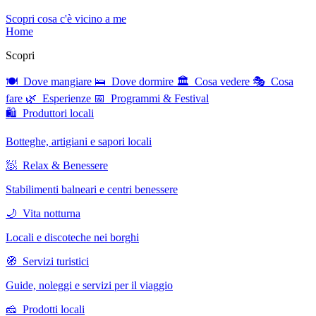
Scopri cosa c'è vicino a me
Home
Scopri
🍽 Dove mangiare
🛌 Dove dormire
🏛 Cosa vedere
🎭 Cosa
fare
🌿 Esperienze
📅 Programmi & Festival
🛍 Produttori locali
Botteghe, artigiani e sapori locali
🧖 Relax & Benessere
Stabilimenti balneari e centri benessere
🌙 Vita notturna
Locali e discoteche nei borghi
🧭 Servizi turistici
Guide, noleggi e servizi per il viaggio
🧀 Prodotti locali