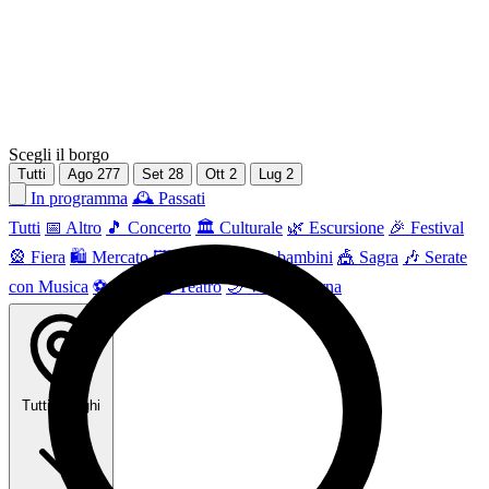
Scegli il borgo
Tutti
Ago
277
Set
28
Ott
2
Lug
2
📅 In programma
🕰 Passati
Tutti
📅 Altro
🎵 Concerto
🏛️ Culturale
🌿 Escursione
🎉 Festival
🎡 Fiera
🛍️ Mercato
🖼 Mostra
👶 Per bambini
🎪 Sagra
🎶 Serate
con Musica
⚽ Sport
🎭 Teatro
🌙 Vita Notturna
Tutti i borghi