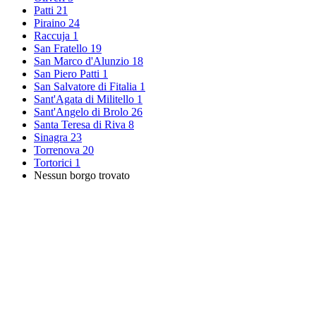
Patti
21
Piraino
24
Raccuja
1
San Fratello
19
San Marco d'Alunzio
18
San Piero Patti
1
San Salvatore di Fitalia
1
Sant'Agata di Militello
1
Sant'Angelo di Brolo
26
Santa Teresa di Riva
8
Sinagra
23
Torrenova
20
Tortorici
1
Nessun borgo trovato