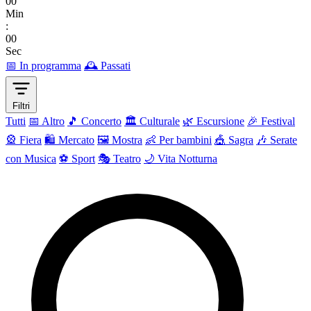
00
Min
:
00
Sec
📅 In programma
🕰 Passati
Filtri
Tutti
📅 Altro
🎵 Concerto
🏛️ Culturale
🌿 Escursione
🎉 Festival
🎡 Fiera
🛍️ Mercato
🖼 Mostra
👶 Per bambini
🎪 Sagra
🎶 Serate
con Musica
⚽ Sport
🎭 Teatro
🌙 Vita Notturna