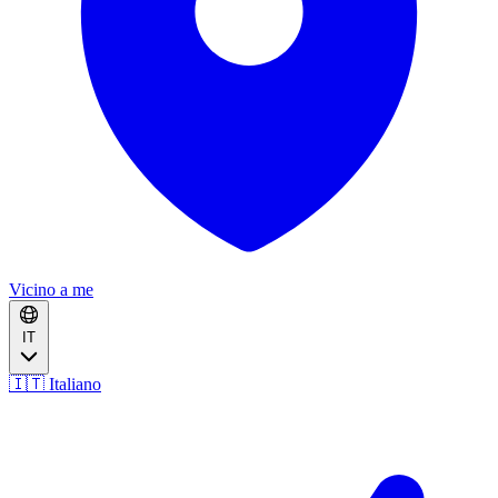
Vicino a me
IT
🇮🇹 Italiano