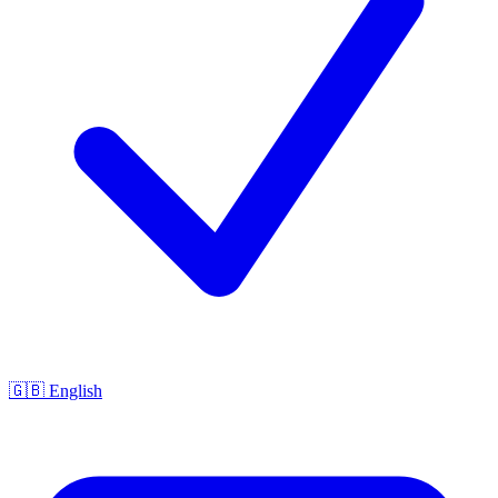
🇬🇧 English