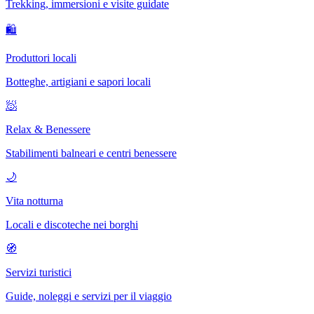
Trekking, immersioni e visite guidate
🛍
Produttori locali
Botteghe, artigiani e sapori locali
🧖
Relax & Benessere
Stabilimenti balneari e centri benessere
🌙
Vita notturna
Locali e discoteche nei borghi
🧭
Servizi turistici
Guide, noleggi e servizi per il viaggio