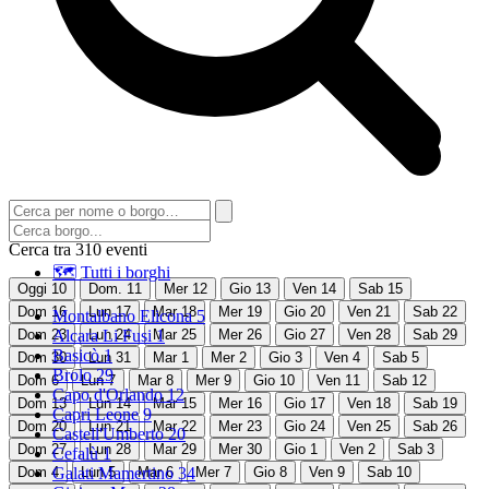
Cerca tra 310 eventi
🗺 Tutti i borghi
Oggi
10
Dom.
11
Mer
12
Gio
13
Ven
14
Sab
15
Dom
16
Lun
17
Mar
18
Mer
19
Gio
20
Ven
21
Sab
22
Montalbano Elicona
5
Dom
23
Alcara Li Fusi
Lun
24
Mar
1
25
Mer
26
Gio
27
Ven
28
Sab
29
Basicò
1
Dom
30
Lun
31
Mar
1
Mer
2
Gio
3
Ven
4
Sab
5
Brolo
29
Dom
6
Lun
7
Mar
8
Mer
9
Gio
10
Ven
11
Sab
12
Capo d'Orlando
12
Dom
13
Lun
14
Mar
15
Mer
16
Gio
17
Ven
18
Sab
19
Capri Leone
9
Dom
20
Lun
21
Mar
22
Mer
23
Gio
24
Ven
25
Sab
26
Castell'Umberto
20
Dom
27
Lun
28
Mar
29
Mer
30
Gio
1
Ven
2
Sab
3
Cefalù
1
Dom
4
Galati Mamertino
Lun
5
Mar
6
34
Mer
7
Gio
8
Ven
9
Sab
10